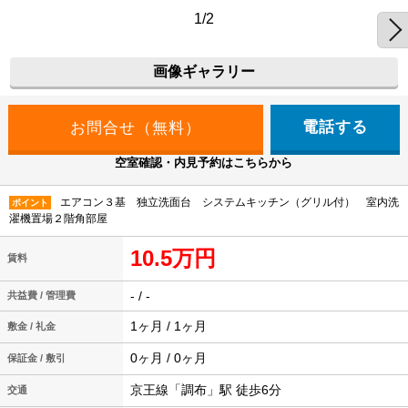
1/2
画像ギャラリー
電話する
空室確認・内見予約はこちらから
エアコン３基 独立洗面台 システムキッチン（グリル付） 室内洗
ポイント
濯機置場２階角部屋
10.5万円
賃料
- / -
共益費 / 管理費
1ヶ月 / 1ヶ月
敷金 / 礼金
0ヶ月 / 0ヶ月
保証金 / 敷引
京王線「調布」駅 徒歩6分
交通