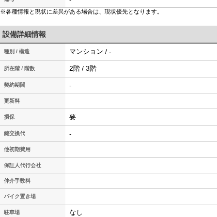
※各種情報と現状に差異がある場合は、現状優先となります。
設備詳細情報
マンション / -
種別 / 構造
2階 / 3階
所在階 / 階数
-
契約期間
更新料
要
損保
-
鍵交換代
他初期費用
保証人代行会社
仲介手数料
バイク置き場
なし
駐車場