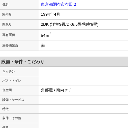
東京都調布市布田２
住所
1994年4月
築年月
2DK (洋室9畳/DK6.5畳/和室6畳)
間取り
2
54ｍ
専有面積
南
主要採光面
設備・条件・こだわり
キッチン
バス・トイレ
角部屋 / 南向き /
住空間
設備・サービス
特徴
条件・その他
-
備考